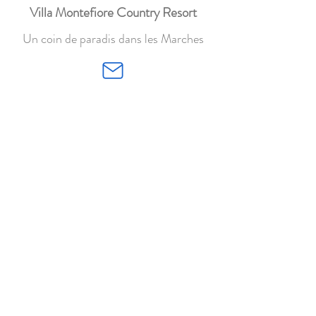
Villa Montefiore Country Resort
Un coin de paradis dans les Marches
villa.montefiore@gmail.com
+39 339 8990911
Via Montefiore 6, 60030
Monsano (AN)