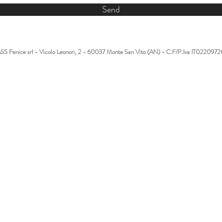
Send
y ASS Fenice srl - Vicolo Leonori, 2 - 60037 Monte San Vito (AN) - C.F/P.Iva IT0