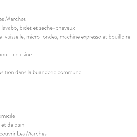
les Marches​
, lavabo, bidet et sèche-cheveux​
ve-vaisselle, micro-ondes, machine expresso et bouilloire​
our la cuisine​
position dans la buanderie commune​
omicile
 et de bain
couvrir Les Marches